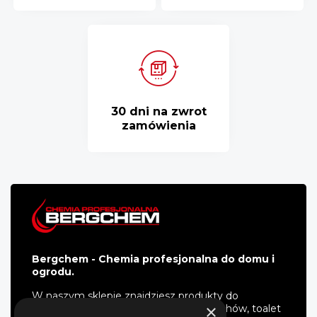
30 dni na zwrot
zamówienia
Bergchem - Chemia profesjonalna do domu i
ogrodu.
W naszym sklepie znajdziesz produkty do
×
impregnacji i mycia kostki, elewacji, dachów, toalet