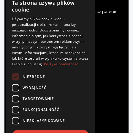
turystycznych i wiele więcej.
Ta strona używa plików
cookie
Oferujemy fachowe doradztwo. Jeśli masz pytanie
- zadzwoń.
Używamy plików cookie w celu
personalizacji treści, reklam i analizy
naszego ruchu. Udostępniamy również
INFORMACJE
informacje o tym, jak korzystasz z naszej
witryny, naszym partnerom reklamowym i
analitycznym, którzy mogą łączyć je z
Regulamin
innymi informacjami, które im przekazałeś
Polityka prywatności
lub które zebrali w wyniku korzystania przez
Płatność
Ciebie z ich usług.
Polityka prywatności
Dostawa
Zwroty
NIEZBĘDNE
Kontakt
WYDAJNOŚĆ
TWOJE KONTO
TARGETOWANIE
Zaloguj się
FUNKCJONALNOŚĆ
Zarejestruj się
Zamówienia
NIESKLASYFIKOWANE