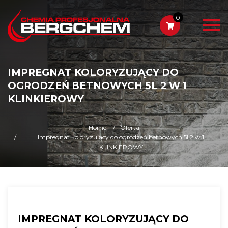
0
IMPREGNAT KOLORYZUJĄCY DO
OGRODZEŃ BETNOWYCH 5L 2 W 1
KLINKIEROWY
Home
Oferta
Impregnat koloryzujący do ogrodzeń betnowych 5l 2 w 1
KLINKIEROWY
IMPREGNAT KOLORYZUJĄCY DO