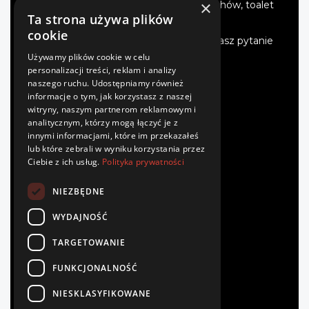
×
impregnacji i mycia kostki, elewacji, dachów, toalet
turystycznych i wiele więcej.
Ta strona używa plików
cookie
Oferujemy fachowe doradztwo. Jeśli masz pytanie
- zadzwoń.
Używamy plików cookie w celu
personalizacji treści, reklam i analizy
naszego ruchu. Udostępniamy również
INFORMACJE
informacje o tym, jak korzystasz z naszej
witryny, naszym partnerom reklamowym i
analitycznym, którzy mogą łączyć je z
Regulamin
innymi informacjami, które im przekazałeś
Polityka prywatności
lub które zebrali w wyniku korzystania przez
Płatność
Ciebie z ich usług.
Polityka prywatności
Dostawa
Zwroty
NIEZBĘDNE
Kontakt
WYDAJNOŚĆ
TWOJE KONTO
TARGETOWANIE
Zaloguj się
FUNKCJONALNOŚĆ
Zarejestruj się
Zamówienia
NIESKLASYFIKOWANE