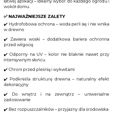
łatwej aplikacji – idealny wybór do każdego ogrodu i
wokół domu.
✅ NAJWAŻNIEJSZE ZALETY
✔️ Hydrofobowa ochrona – woda perli się i nie wnika
w drewno
✔️ Zawiera woski – dodatkowa bariera ochronna
przed wilgocią
✔️ Odporny na UV – kolor nie blaknie nawet przy
intensywnym słońcu
✔️ Chroni przed pleśnią i wykwitami
✔️ Podkreśla strukturę drewna – naturalny efekt
dekoracyjny
✔️ Do wnętrz i na zewnątrz – uniwersalne
zastosowanie
✔️ Bez rozpuszczalników – przyjazny dla środowiska