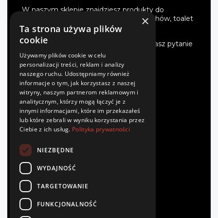
W naszym sklepie znajdziesz produkty do
×
impregnacji i mycia kostki, elewacji, dachów, toalet
turystycznych i wiele więcej.
Ta strona używa plików
cookie
Oferujemy fachowe doradztwo. Jeśli masz pytanie
- zadzwoń.
Używamy plików cookie w celu
personalizacji treści, reklam i analizy
naszego ruchu. Udostępniamy również
INFORMACJE
informacje o tym, jak korzystasz z naszej
witryny, naszym partnerom reklamowym i
analitycznym, którzy mogą łączyć je z
Regulamin
innymi informacjami, które im przekazałeś
Polityka prywatności
lub które zebrali w wyniku korzystania przez
Płatność
Ciebie z ich usług.
Polityka prywatności
Dostawa
Zwroty
NIEZBĘDNE
Kontakt
WYDAJNOŚĆ
TWOJE KONTO
TARGETOWANIE
Zaloguj się
FUNKCJONALNOŚĆ
Zarejestruj się