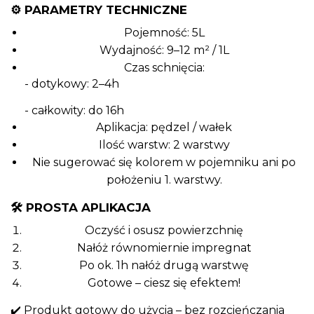
⚙️ PARAMETRY TECHNICZNE
Pojemność: 5L
Wydajność: 9–12 m² / 1L
Czas schnięcia:
- dotykowy: 2–4h
- całkowity: do 16h
Aplikacja: pędzel / wałek
Ilość warstw: 2 warstwy
Nie sugerować się kolorem w pojemniku ani po
położeniu 1. warstwy.
🛠️ PROSTA APLIKACJA
Oczyść i osusz powierzchnię
Nałóż równomiernie impregnat
Po ok. 1h nałóż drugą warstwę
Gotowe – ciesz się efektem!
✔️ Produkt gotowy do użycia – bez rozcieńczania