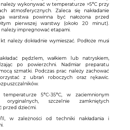
e należy wykonywać w temperaturze >5°C przy
ch atmosferycznych. Zaleca się nakładanie
ga warstwa powinna być nałożona przed
itym pierwszej warstwy (około 20 minut).
 należy impregnować etapami.
kt należy dokładnie wymieszać. Podłoże musi
kładać pędzlem, wałkiem lub natryskiem,
dzając po powierzchni. Nadmiar preparatu
ocą szmatki. Podczas prac należy zachować
 korzystać z ubrań roboczych oraz rękawic.
ozpuszczalników.
 temperaturze 5°C-35°C, w zaciemnionym
 oryginalnych, szczelnie zamkniętych
 przed dziećmi.
l, w zależności od techniki nakładania i
i.