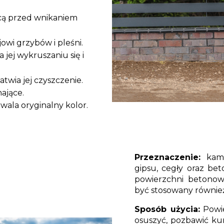
ą przed wnikaniem
owi grzybów i pleśni.
jej wykruszaniu się i
twia jej czyszczenie.
ające.
wala oryginalny kolor.
Przeznaczenie:
kam
gipsu, cegły oraz be
powierzchni betonow
być stosowany równie
Sposób użycia:
Powie
osuszyć, pozbawić kur