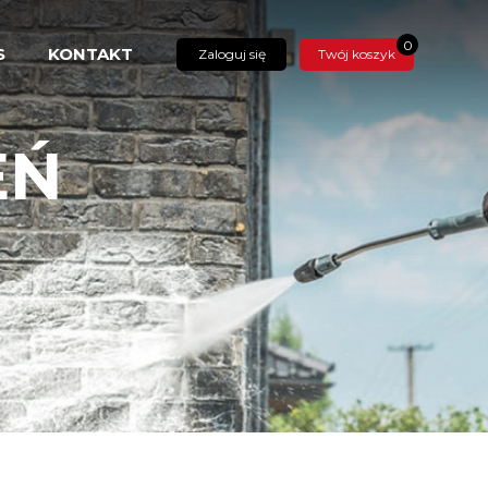
0
S
KONTAKT
Zaloguj się
Twój koszyk
EŃ