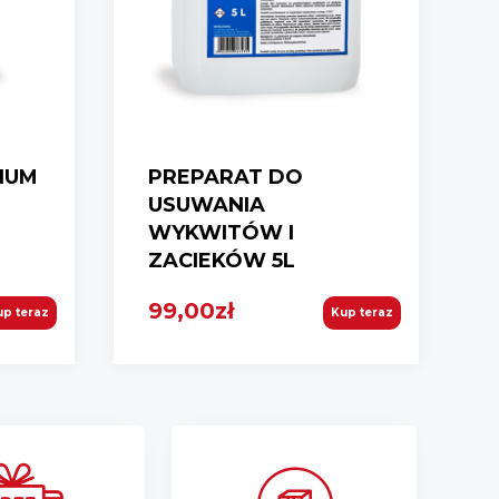
IUM
PREPARAT DO
USUWANIA
WYKWITÓW I
ZACIEKÓW 5L
99,00zł
up teraz
Kup teraz