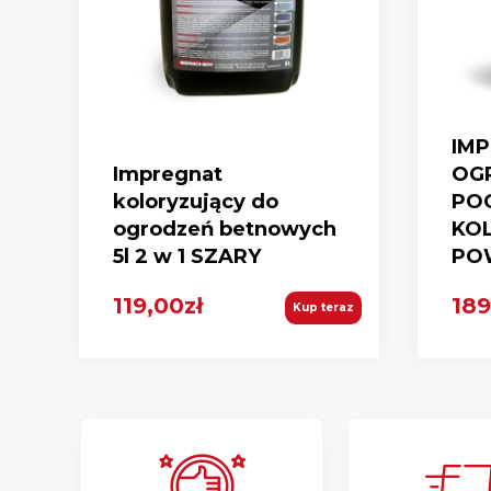
IM
Impregnat
OG
koloryzujący do
PO
ogrodzeń betnowych
KO
5l 2 w 1 SZARY
POW
119,00zł
189
Kup teraz