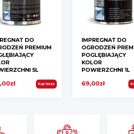
PREGNAT DO
IMPREGNAT DO
RODZEŃ PREMIUM
OGRODZEŃ PREM
GŁĘBIAJĄCY
POGLĘBIAJĄCY
LOR
KOLOR
IERZCHNI 5L
POWIERZCHNI 1L
,00zł
69,00zł
Kup teraz
K