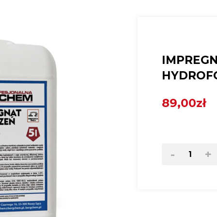
IMPREG
HYDROF
89,00zł
-
+