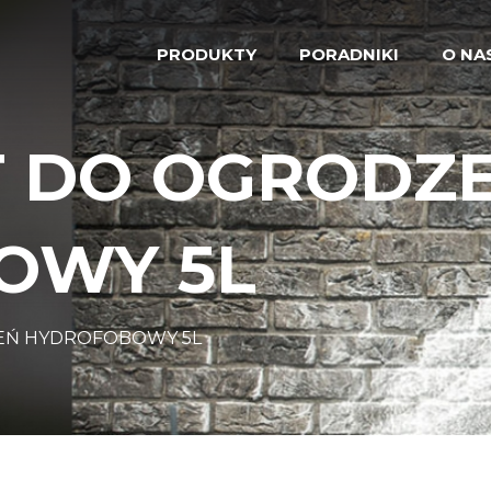
PRODUKTY
PORADNIKI
O NA
T DO OGRODZ
OWY 5L
EŃ HYDROFOBOWY 5L