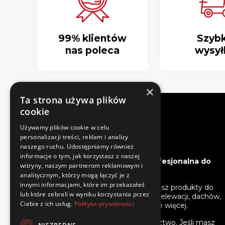
99% klientów
Szyb
nas poleca
wysył
×
Ta strona używa plików
cookie
Używamy plików cookie w celu
personalizacji treści, reklam i analizy
naszego ruchu. Udostępniamy również
informacje o tym, jak korzystasz z naszej
Bergchem - Chemia profesjonalna do
witryny, naszym partnerom reklamowym i
domu i ogrodu.
analitycznym, którzy mogą łączyć je z
innymi informacjami, które im przekazałeś
W naszym sklepie znajdziesz produkty do
lub które zebrali w wyniku korzystania przez
impregnacji i mycia kostki, elewacji, dachów,
Ciebie z ich usług.
Polityka prywatności
toalet turystycznych i wiele więcej.
Oferujemy fachowe doradztwo. Jeśli masz