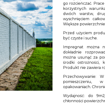
go rozcieńczać. Prac
korzystnych warunka
dwóch warstw, dru
wyschnięciem całkow
Większe powierzchnie
Przed użyciem produ
być czyste i suche.
Impregnat można na
dokładnie rozprowa
można usunąć za pom
środki ostrożności,
Produkt nie zawiera r
Przechowywanie: W
pomieszczeniu, w
opakowaniach. Chronić
Wydajność: do 9m2/1
chłonności powierzchn